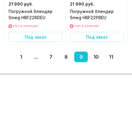
21 990 руб.
21 990 руб.
Погружной блендер
Погружной блендер
Smeg HBF22RDEU
Smeg HBF22PBEU
Нет в наличии
Нет в наличии
Под заказ
Под заказ
1
...
7
8
9
10
11
Интернет-магазин
Компания
Информация
Помощь