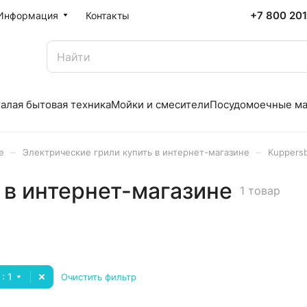
+7 800 20
Информация
Контакты
алая бытовая техника
Мойки и смесители
Посудомоечные м
–
–
е
Электрические грили купить в интернет-магазине
Kuppers
 в интернет-магазине
1 товар
: 1
Очистить фильтр