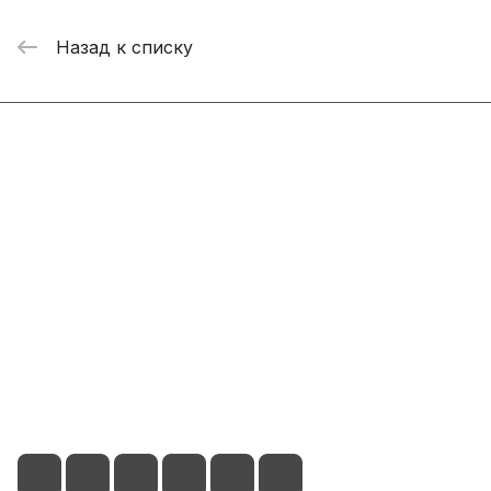
Назад к списку
Интернет-магазин
Компания
Информация
Помощь
+7 800 2019-432
info@add-market.ru
г. Казань, ул. Восстания д.100 корпус 1070