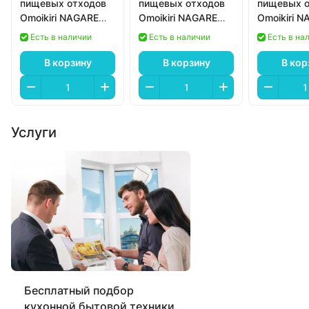
пищевых отходов
пищевых отходов
пищевых о
Omoikiri NAGARE
Omoikiri NAGARE
Omoikiri 
SLIM 1250
SLIM 900
SLIM 500
Есть в наличии
Есть в наличии
Есть в на
В корзину
В корзину
В кор
Услуги
Бесплатный подбор
кухонной бытовой техники