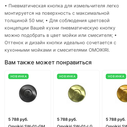
• Пневматическая кнопка для измельчителя легко
монтируется на поверхность с максимальной
толщиной 50 мм; • Для соблюдения цветовой
концепции Вашей кухни пневматическую кнопку
можно подобрать в цвет мойки или смесителя; •
Оттенок и дизайн кнопки идеально сочетается с
кухонными мойками и смесителями OMOIKIRI.
Вам также может понравиться
НОВИНКА
НОВИНКА
НОВИНКА
5 788 руб.
5 788 руб.
5 788 руб.
Omoikiri SW-01-GM
Omoikiri SW-01-LG
Omoikiri S