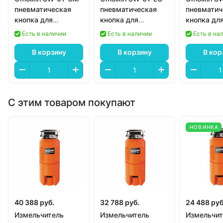
пневматическая
пневматическая
пневматич
кнопка для
кнопка для
кнопка дл
измельчителя
измельчителя
измельчит
Есть в наличии
Есть в наличии
Есть в на
В корзину
В корзину
В кор
С этим товаром покупают
НОВИНКА
40 388 руб.
32 788 руб.
24 488 руб
Измельчитель
Измельчитель
Измельчит