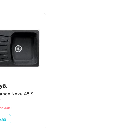
уб.
anco Nova 45 S
т
аличии
каз