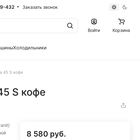
19-432
Заказать звонок
Войти
Корзина
ашины
Холодильники
a 45 S кофе
45 S кофе
anit)
8 580 руб.
ной