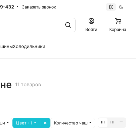
19-432
Заказать звонок
Войти
Корзина
ашины
Холодильники
ине
11 товаров
ши
Цвет
: 1
Количество чаш