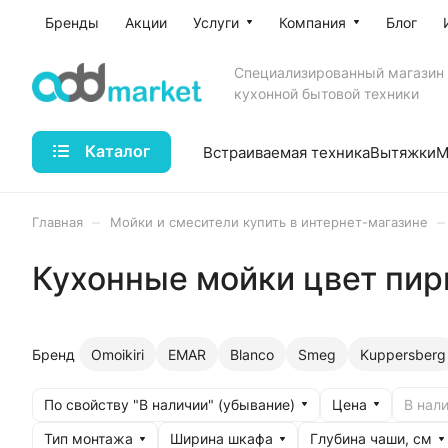
Бренды
Акции
Услуги
Компания
Блог
Специализированный магазин
кухонной бытовой техники
Каталог
Встраиваемая техника
Вытяжки
М
–
–
Главная
Мойки и смесители купить в интернет-магазине
Кухонные мойки цвет пир
Бренд
Omoikiri
EMAR
Blanco
Smeg
Kuppersberg
По свойству "В наличии" (убывание)
Цена
В нали
Тип монтажа
Ширина шкафа
Глубина чаши, см