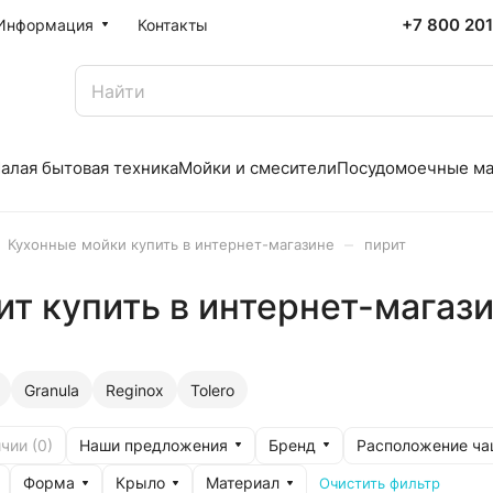
+7 800 20
Информация
Контакты
алая бытовая техника
Мойки и смесители
Посудомоечные м
–
Кухонные мойки купить в интернет-магазине
пирит
ит купить в интернет-магаз
Granula
Reginox
Tolero
Наши предложения
Бренд
Расположение ча
чии (
0
)
Форма
Крыло
Материал
Очистить фильтр