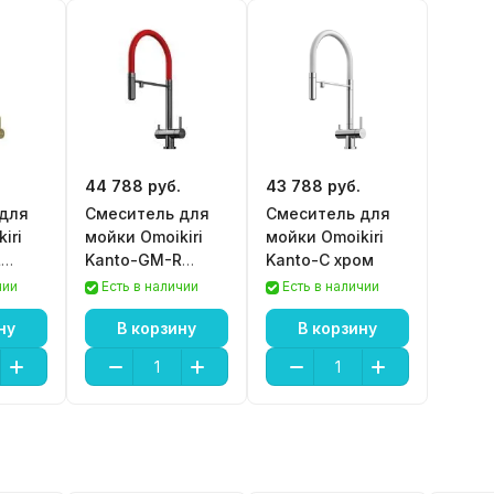
44 788 руб.
43 788 руб.
для
Смеситель для
Смеситель для
iri
мойки Omoikiri
мойки Omoikiri
L
Kanto-GM-R
Kanto-C хром
лото
вороненая сталь
чии
Есть в наличии
Есть в наличии
ну
В корзину
В корзину