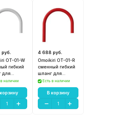
 руб.
4 688 руб.
iri OT-01-W
Omoikiri OT-01-R
ый гибкий
сменный гибкий
 для
шланг для
теля Kanto
смесителя Kanto
 в наличии
Есть в наличии
 корзину
В корзину