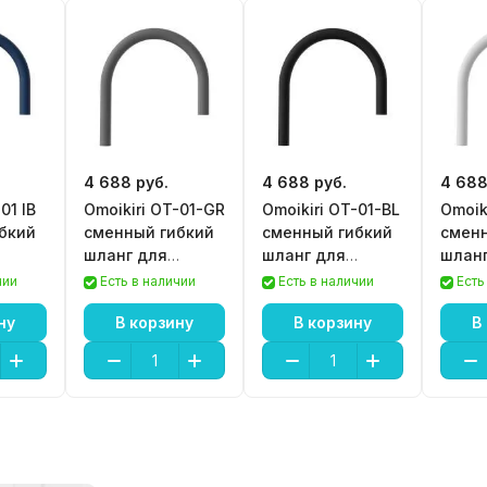
4 688 руб.
4 688 руб.
4 688
01 IB
Omoikiri OT-01-GR
Omoikiri OT-01-BL
Omoik
бкий
сменный гибкий
сменный гибкий
сменн
шланг для
шланг для
шланг
Kanto
смесителя Kanto
смесителя Kanto
смеси
чии
Есть в наличии
Есть в наличии
Есть
ну
В корзину
В корзину
В