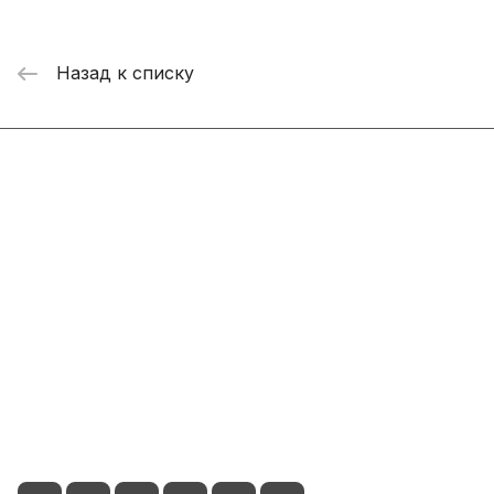
Назад к списку
Интернет-магазин
Компания
Информация
Помощь
+7 800 2019-432
info@add-market.ru
г. Казань, ул. Восстания д.100 корпус 1070