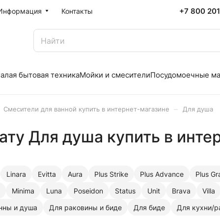
+7 800 20
Информация
Контакты
алая бытовая техника
Мойки и смесители
Посудомоечные м
–
Смесители для ванной купить в интернет-магазине
Для душа
ату Для душа купить в инте
Linara
Evitta
Aura
Plus Strike
Plus Advance
Plus Gr
Minima
Luna
Poseidon
Status
Unit
Brava
Villa
нны и душа
Для раковины и биде
Для биде
Для кухни/р