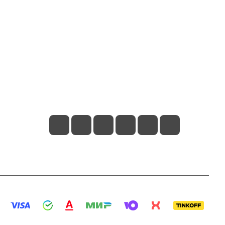
Контакты
+7 800 2019-432
info@add-market.ru
г. Казань, ул. Восстания д.100 корпус
1070