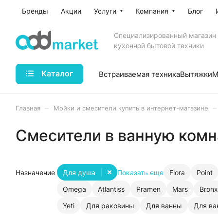
Бренды
Акции
Услуги
Компания
Блог
Специализированный магазин
кухонной бытовой техники
Каталог
Встраиваемая техника
Вытяжки
М
–
–
Главная
Мойки и смесители купить в интернет-магазине
Смесители в ванную комн
Назначение
Для душа
Показать еще
Flora
Point
Omega
Atlantiss
Pramen
Mars
Bronx
Yeti
Для раковины
Для ванны
Для ва