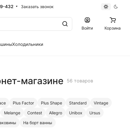
19-432
Заказать звонок
Войти
Корзина
ашины
Холодильники
рнет-магазине
56 товаров
ace
Plus Factor
Plus Shape
Standard
Vintage
Melange
Contest
Allegro
Unibox
Ursus
аковины
На борт ванны