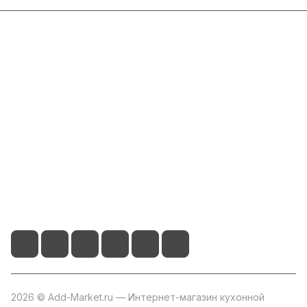
Интернет-магазин
Компания
Информация
Помощь
+7 800 2019-432
info@add-market.ru
г. Казань, ул. Восстания д.100 корпус 1070
2026 © Add-Market.ru — Интернет-магазин кухонной