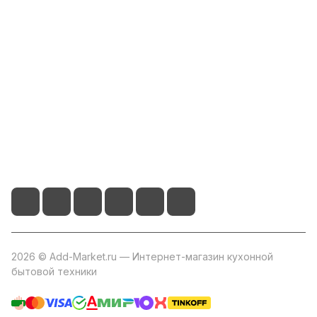
Компания
Информация
Помощь
+7 800 2019-432
info@add-market.ru
г. Казань, ул. Восстания д.100 корпус 1070
2026 © Add-Market.ru — Интернет-магазин кухонной
бытовой техники