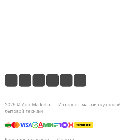
Информация
Помощь
+7 800 2019-432
info@add-market.ru
г. Казань, ул. Восстания д.100 корпус 1070
2026 © Add-Market.ru — Интернет-магазин кухонной
бытовой техники
Конфиденциальность
Оферта