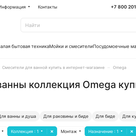
+7 800 20
Информация
Контакты
алая бытовая техника
Мойки и смесители
Посудомоечные м
–
Смесители для ванной купить в интернет-магазине
Omega
ванны коллекция Omega куп
Для ванны и душа
Для раковины и биде
Для биде
Для к
Коллекция
: 1
Монтаж
Назначение
: 1