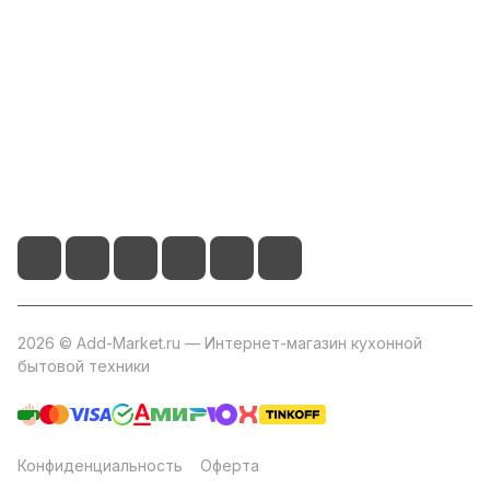
Информация
Помощь
+7 800 2019-432
info@add-market.ru
г. Казань, ул. Восстания д.100 корпус 1070
2026 © Add-Market.ru — Интернет-магазин кухонной
бытовой техники
Конфиденциальность
Оферта