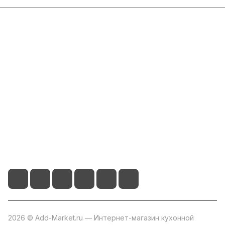
Интернет-магазин
Компания
Информация
Помощь
+7 800 2019-432
info@add-market.ru
г. Казань, ул. Восстания д.100 корпус 1070
2026 © Add-Market.ru — Интернет-магазин кухонной