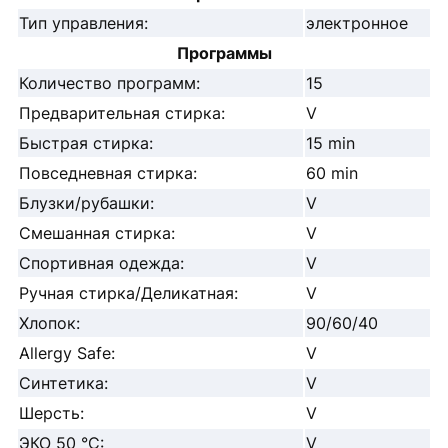
Тип управления:
электронное
Программы
Количество программ:
15
Предварительная стирка:
V
Быстрая стирка:
15 min
Повседневная стирка:
60 min
Блузки/рубашки:
V
Смешанная стирка:
V
Спортивная одежда:
V
Ручная стирка/Деликатная:
V
Хлопок:
90/60/40
Allergy Safe:
V
Синтетика:
V
Шерсть:
V
ЭКО 50 °С:
V