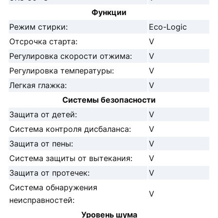
Функции
Режим стирки:
Eco-Logic
Отсрочка старта:
V
Регулировка скорости отжима:
V
Регулировка температуры:
V
Легкая глажка:
V
Системы безопасности
Защита от детей:
V
Система контроля дисбаланса:
V
Защита от пены:
V
Система защиты от вытекания:
V
Защита от протечек:
V
Система обнаружения
V
неисправностей:
Уровень шума