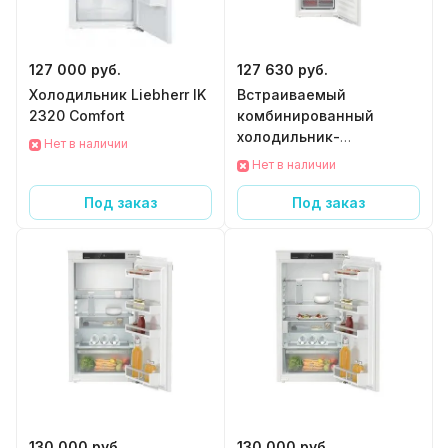
127 000 руб.
127 630 руб.
Холодильник Liebherr IK
Встраиваемый
2320 Comfort
комбинированный
холодильник-
Нет в наличии
морозильник Liebherr
Нет в наличии
ICd 5123 Plus с EasyFresh
и SmartFrost
Под заказ
Под заказ
130 000 руб.
130 000 руб.