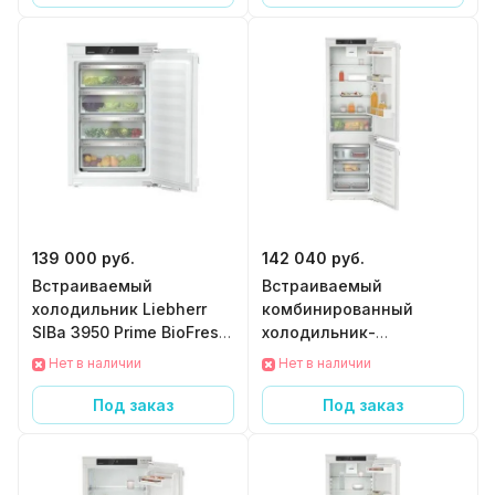
139 000 руб.
142 040 руб.
Встраиваемый
Встраиваемый
холодильник Liebherr
комбинированный
SIBa 3950 Prime BioFresh
холодильник-
с функцией BioFresh
морозильник Liebherr
Нет в наличии
Нет в наличии
ICNf 5103 Pure с
EasyFresh и NoFrost
Под заказ
Под заказ