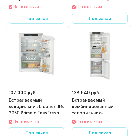
UIKo 1550 Premium
Нет в наличии
Нет в наличии
Под заказ
Под заказ
132 000 руб.
138 940 руб.
Встраиваемый
Встраиваемый
холодильник Liebherr IRc
комбинированный
3950 Prime с EasyFresh
холодильник-
морозильник Liebherr
Нет в наличии
Нет в наличии
ICNd 5123 Plus NoFrost с
EasyFresh и NoFrost
Под заказ
Под заказ