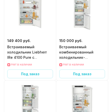
149 400 руб.
150 000 руб.
Встраиваемый
Встраиваемый
холодильник Liebherr
комбинированный
IRe 4100 Pure с
холодильник-
EasyFresh
морозильник Liebherr
Нет в наличии
Нет в наличии
ICNe 5133 Plus с
EasyFresh и NoFrost
Под заказ
Под заказ