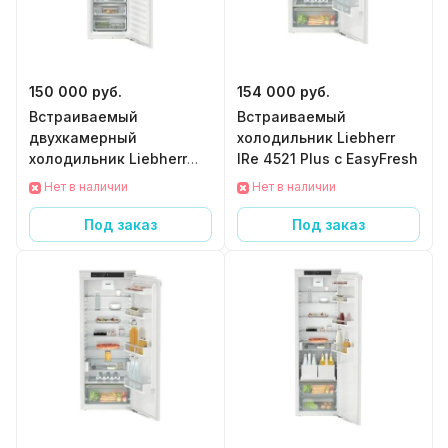
150 000 руб.
154 000 руб.
Встраиваемый
Встраиваемый
двухкамерный
холодильник Liebherr
холодильник Liebherr
IRe 4521 Plus с EasyFresh
ICBNe 5123 Plus BioFresh
Нет в наличии
Нет в наличии
с функциями BioFresh и
NoFrost
Под заказ
Под заказ