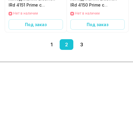
IRd 4151 Prime с
IRd 4150 Prime с
EasyFresh
EasyFresh
Нет в наличии
Нет в наличии
Под заказ
Под заказ
1
2
3
Интернет-магазин
Компания
Информация
Помощь
+7 800 2019-432