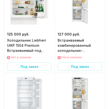
125 000 руб.
127 000 руб.
Холодильник Liebherr
Встраиваемый
UIKP 1554 Premium
комбинированный
Встраиваемый под
холодильник-
столешницу
морозильник Liebherr
Нет в наличии
Нет в наличии
ICNe 5103 Pure с
EasyFresh и NoFrost
Под заказ
Под заказ