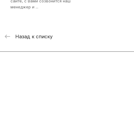
сайте, с Вами созвонится наш
менеджер и ...
Назад к списку
Интернет-магазин
Компания
Информация
Помощь
+7 800 2019-432
info@add-market.ru