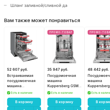
Шланг заливной/сливной
да
Вам также может понравиться
ПРОМО-ТОВАР
ПРОМО-ТОВ
52 607 руб.
35 947 руб.
48 442 руб.
Встраиваемая
Посудомоечная
Посудомоеч
посудомоечная
машина
машина
машина
Kuppersberg GSM
Kuppersber
Kuppersberg GLM
4572
4575
Есть в наличии
Есть в наличии
Есть в налич
4580
В корзину
В корзину
В корзи