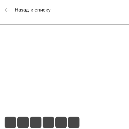
Назад к списку
Интернет-магазин
Компания
Информация
Помощь
+7 800 2019-432
info@add-market.ru
г. Казань, ул. Восстания д.100 корпус 1070