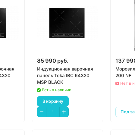
85 990 руб.
137 99
рочная
Индукционная варочная
Морозил
64320
панель Teka IBC 64320
200 NF
MSP BLACK
Нет в 
Есть в наличии
В корзину
Под за