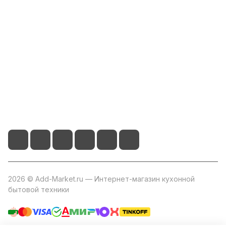
Компания
Информация
Помощь
+7 800 2019-432
info@add-market.ru
г. Казань, ул. Восстания д.100 корпус 1070
2026 © Add-Market.ru — Интернет-магазин кухонной
бытовой техники