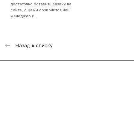
достаточно оставить заявку на
сайте, с Вами созвонится наш
менеджер и ...
Назад к списку
Интернет-магазин
Компания
Информация
Помощь
+7 800 2019-432
info@add-market.ru