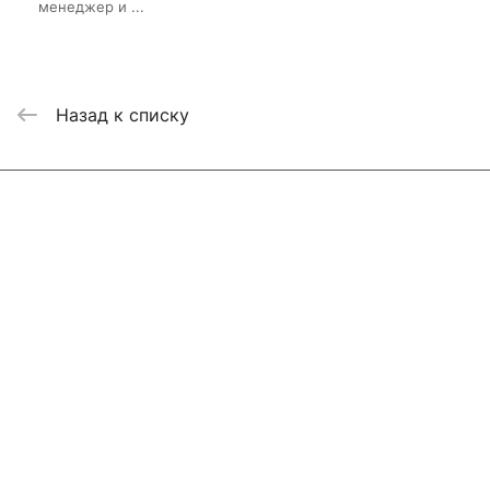
менеджер и ...
Назад к списку
Интернет-магазин
Компания
Информация
Помощь
Контакты
+7 800 2019-432
info@add-market.ru
г. Казань, ул. Восстания д.100 корпус 1070