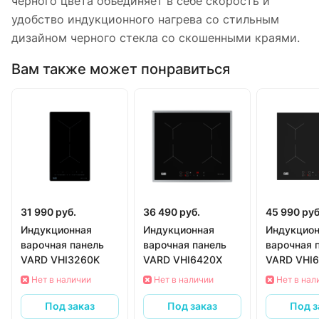
черного цвета объединяет в себе скорость и
удобство индукционного нагрева со стильным
дизайном черного стекла со скошенными краями.
Вам также может понравиться
31 990 руб.
36 490 руб.
45 990 руб
Индукционная
Индукционная
Индукцион
варочная панель
варочная панель
варочная 
VARD VHI3260K
VARD VHI6420X
VARD VHI
Нет в наличии
Нет в наличии
Нет в нал
Под заказ
Под заказ
Под з