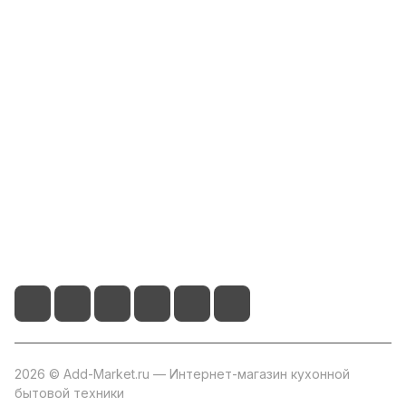
Интернет-магазин
Компания
Информация
Помощь
+7 800 2019-432
info@add-market.ru
г. Казань, ул. Восстания д.100 корпус 1070
2026 © Add-Market.ru — Интернет-магазин кухонной
бытовой техники