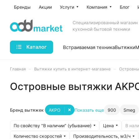
Бренды
Акции
Услуги
Компания
Блог
Специализированный магазин
кухонной бытовой техники
Каталог
Встраиваемая техника
Вытяжки
М
–
–
Главная
Вытяжки купить в интернет-магазине
Островны
Островные вытяжки AKPO 
Бренд вытяжек
AKPO
Показать еще
900
Smeg
По свойству "В наличии" (убывание)
Цена
В нали
Количество скоростей
Производительность, м3/ч