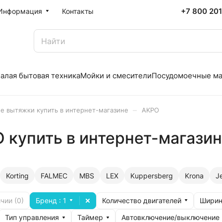
+7 800 20
Информация
Контакты
алая бытовая техника
Мойки и смесители
Посудомоечные м
–
е вытяжки купить в интернет-магазине
AKPO
купить в интернет-магази
Korting
FALMEC
MBS
LEX
Kuppersberg
Krona
Je
Бренд
: 1
Количество двигателей
Ширин
чии (
0
)
Тип управления
Таймер
Автовключение/выключение 