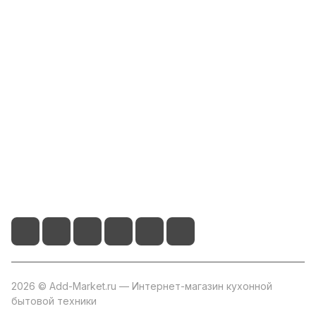
Интернет-магазин
Компания
Информация
Помощь
+7 800 2019-432
info@add-market.ru
г. Казань, ул. Восстания д.100 корпус 1070
2026 © Add-Market.ru — Интернет-магазин кухонной
бытовой техники