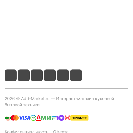
Информация
Помощь
Контакты
+7 800 2019-432
info@add-market.ru
г. Казань, ул. Восстания д.100 корпус 1070
2026 © Add-Market.ru — Интернет-магазин кухонной
бытовой техники
Конфиденциальность
Оферта