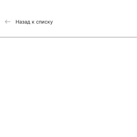
Назад к списку
Интернет-магазин
Компания
Информация
Помощь
Контакты
+7 800 2019-432
info@add-market.ru
г. Казань, ул. Восстания д.100 корпус 1070