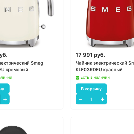
уб.
17 991 руб.
лектрический Smeg
Чайник электрический S
EU кремовый
KLF03RDEU красный
аличии
Есть в наличии
ну
В корзину