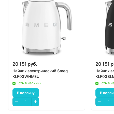
20 151 руб.
20 151 р
Чайник электрический Smeg
Чайник э
KLF03WHMEU
KLF03BL
Есть в наличии
Есть в н
В корзину
В корзи