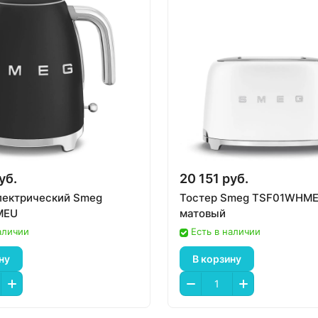
уб.
20 151 руб.
лектрический Smeg
Тостер Smeg TSF01WHME
MEU
матовый
аличии
Есть в наличии
ну
В корзину