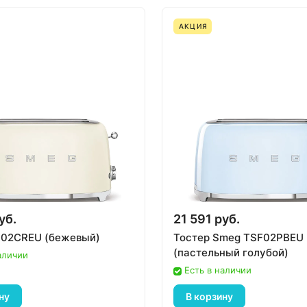
АКЦИЯ
уб.
21 591 руб.
02CREU (бежевый)
Тостер Smeg TSF02PBEU
(пастельный голубой)
аличии
Есть в наличии
ну
В корзину