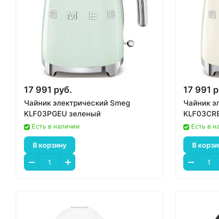
17 991 руб.
17 991 р
Чайник электрический Smeg
Чайник э
KLF03PGEU зеленый
KLF03CR
Есть в наличии
Есть в н
В корзину
В корзи