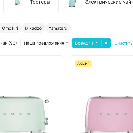
Тостеры
Электрические чай
Omoikiri
Mikadzo
Yamateru
Наши предложения
Бренд
: 1
чии (
93
)
Очистить
АКЦИЯ