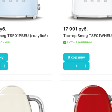
уб.
17 991 руб.
meg TSF01PBEU (голубой)
Тостер Smeg TSF01WHEU
аличии
Есть в наличии
ну
В корзину