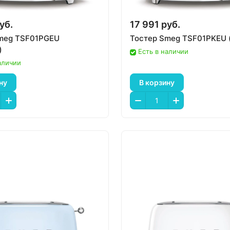
уб.
17 991 руб.
meg TSF01PGEU
Тостер Smeg TSF01PKEU 
)
Есть в наличии
аличии
ну
В корзину