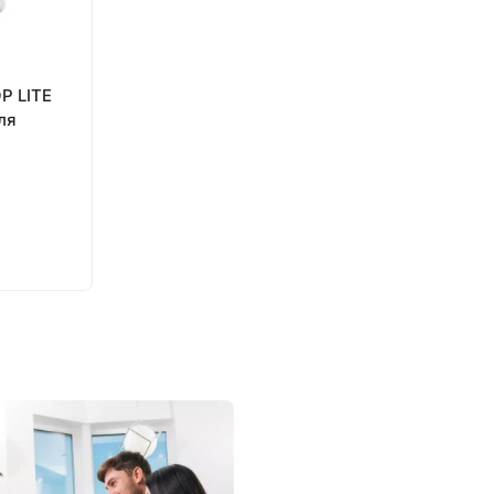
P LITE
ля