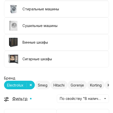
Стиральные машины
Сушильные машины
Винные шкафы
Сигарные шкафы
Бренд
Electrolux
Smeg
Hitachi
Gorenje
Korting
Ku
Фильтр
По свойству "В наличии" (убывание)