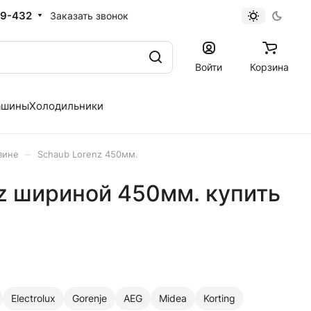
19-432
Заказать звонок
Войти
Корзина
ашины
Холодильники
–
зине
Schaub Lorenz 450мм.
 шириной 450мм. купить
Electrolux
Gorenje
AEG
Midea
Korting