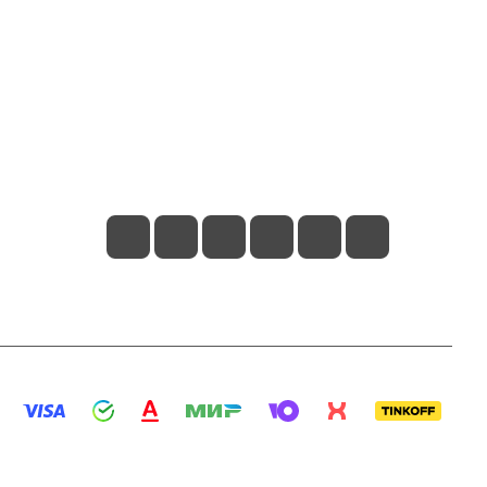
Контакты
+7 800 2019-432
info@add-market.ru
г. Казань, ул. Восстания д.100 корпус
1070