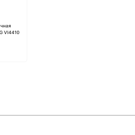
ечная
G VI4410