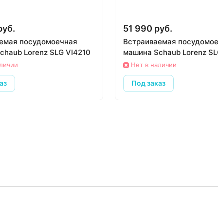
руб.
51 990 руб.
емая посудомоечная
Встраиваемая посудомо
chaub Lorenz SLG VI4210
машина Schaub Lorenz SL
аличии
Нет в наличии
аз
Под заказ