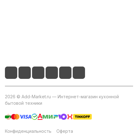
Информация
Помощь
+7 800 2019-432
info@add-market.ru
г. Казань, ул. Восстания д.100 корпус 1070
2026 © Add-Market.ru — Интернет-магазин кухонной
бытовой техники
Конфиденциальность
Оферта