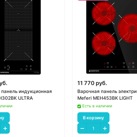
уб.
11 770 руб.
 панель индукционная
Варочная панель электр
IH302BK ULTRA
Meferi MEH453BK LIGHT
аличии
Есть в наличии
ну
В корзину