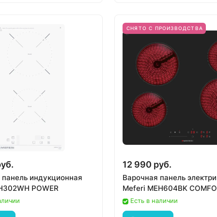
СНЯТО С ПРОИЗВОДСТВА
руб.
12 990 руб.
 панель индукционная
Варочная панель электр
MIH302WH POWER
Meferi MEH604BK COMF
аличии
Есть в наличии