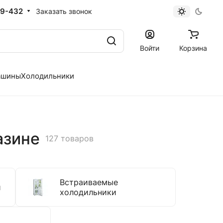
19-432
Заказать звонок
Войти
Корзина
ашины
Холодильники
азине
127 товаров
Встраиваемые
и
холодильники