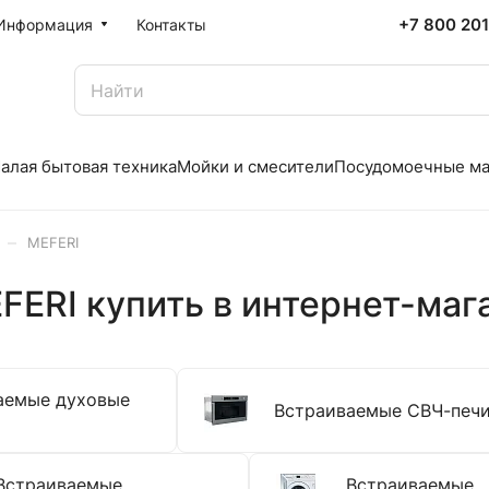
+7 800 20
Информация
Контакты
алая бытовая техника
Мойки и смесители
Посудомоечные м
–
MEFERI
FERI купить в интернет-маг
аемые духовые
Встраиваемые СВЧ-печ
Встраиваемые
Встраиваемые