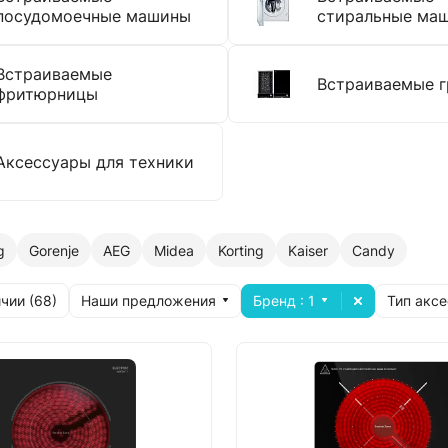
посудомоечные машины
стиральные ма
Встраиваемые
Встраиваемые г
фритюрницы
Аксессуары для техники
g
Gorenje
AEG
Midea
Korting
Kaiser
Candy
Наши предложения
Бренд
: 1
Тип акс
чии (
68
)