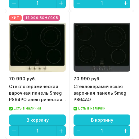
ХИТ
14 000 БОНУСОВ
70 990 руб.
70 990 руб.
Стеклокерамическая
Стеклокерамическая
варочная панель Smeg
варочная панель Smeg
P864PO электрическая
P864AO
в классическом стиле
Есть в наличии
Есть в наличии
цвет кремовый
В корзину
В корзину