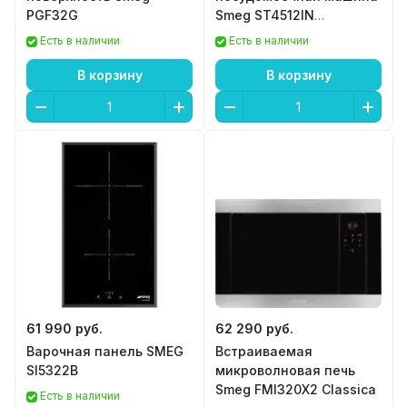
PGF32G
Smeg ST4512IN
Автооткрывание Dry
Есть в наличии
Есть в наличии
Assist
В корзину
В корзину
61 990 руб.
62 290 руб.
Варочная панель SMEG
Встраиваемая
SI5322B
микроволновая печь
Smeg FMI320X2 Classica
Есть в наличии