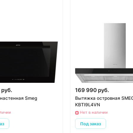
 руб.
169 990 руб.
настенная Smeg
Вытяжка островная SME
KBTI9L4VN
аличии
Нет в наличии
аз
Под заказ